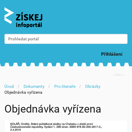
Vyhledat
Pokročilé vyhledávání...
Přihlášení
N
Toggle na
a
v
Úvod
Dokumenty
Pro čtenáře
Obrázky
i
Objednávka vyřízena
g
a
c
Objednávka vyřízena
e