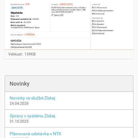
K
Velikost:: 139KB
l
i
k
n
ě
Novinky
t
e
p
Novinky ve službě Získej
r
24.04.2026
o
z
Úpravy v systému Získej
o
31.10.2025
b
r
a
Plánovaná odstávka v NTK
z