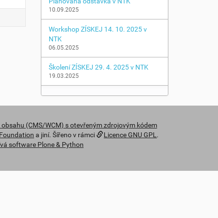
Plánovaná odstávka v NTK
10.09.2025
Workshop ZÍSKEJ 14. 10. 2025 v
NTK
06.05.2025
Školení ZÍSKEJ 29. 4. 2025 v NTK
19.03.2025
y obsahu (CMS/WCM) s otevřeným zdrojovým kódem
 Foundation
a jiní. Šířeno v rámci
Licence GNU GPL
.
vá software Plone & Python