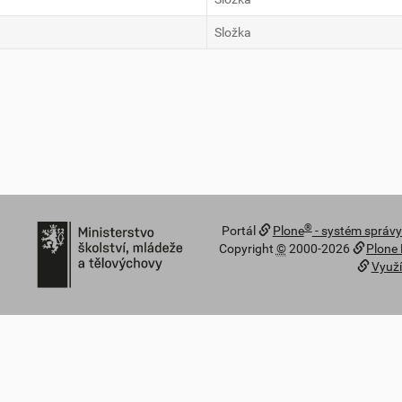
Složka
®
Portál
Plone
- systém správ
Copyright
©
2000-2026
Plone
Využí