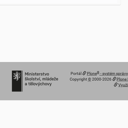
®
Portál
Plone
- systém správ
Copyright
©
2000-2026
Plone
Využí