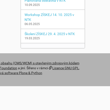
Plánovaná odstávka v NTK
10.09.2025
Workshop ZÍSKEJ 14. 10. 2025 v
NTK
06.05.2025
Školení ZÍSKEJ 29. 4. 2025 v NTK
19.03.2025
y obsahu (CMS/WCM) s otevřeným zdrojovým kódem
 Foundation
a jiní. Šířeno v rámci
Licence GNU GPL
.
vá software Plone & Python