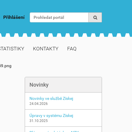
Vyhledat
Přihlášení
Pokročilé vyhledávání...
STATISTIKY
KONTAKTY
FAQ
59.png
Novinky
Novinky ve službě Získej
24.04.2026
Úpravy v systému Získej
31.10.2025