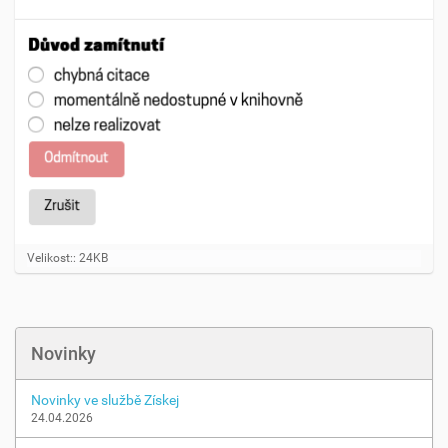
K
Velikost:: 24KB
l
i
k
n
ě
Novinky
t
e
p
Novinky ve službě Získej
r
24.04.2026
o
z