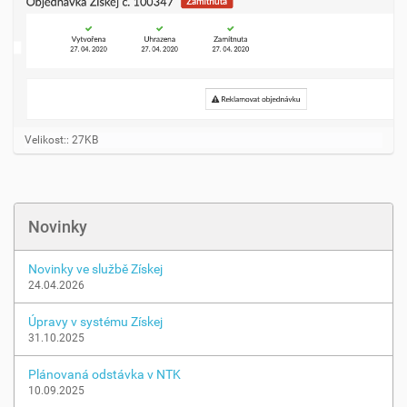
K
Velikost:: 27KB
l
i
k
n
ě
Novinky
t
e
p
Novinky ve službě Získej
r
24.04.2026
o
z
Úpravy v systému Získej
o
31.10.2025
b
r
a
Plánovaná odstávka v NTK
z
10.09.2025
e