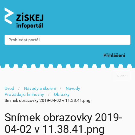
Vyhledat
Pokročilé vyhledávání...
Přihlášení
N
Toggle na
a
v
Úvod
Návody a školení
Návody
i
Pro žádající knihovny
Obrázky
g
Snímek obrazovky 2019-04-02 v 11.38.41.png
a
c
e
Snímek obrazovky 2019-
04-02 v 11.38.41.png