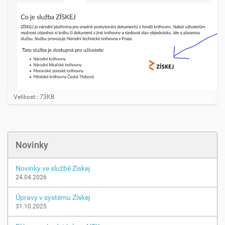
K
Velikost:: 73KB
l
i
k
n
ě
Novinky
t
e
p
Novinky ve službě Získej
r
24.04.2026
o
z
Úpravy v systému Získej
o
31.10.2025
b
r
a