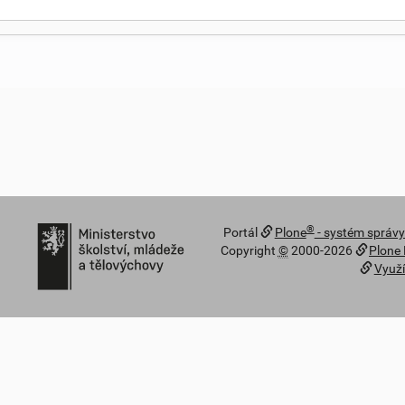
®
Portál
Plone
- systém správ
Copyright
©
2000-2026
Plone
Využí