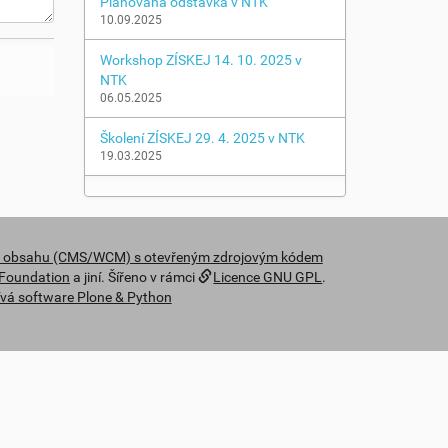
Plánovaná odstávka v NTK
10.09.2025
Workshop ZÍSKEJ 14. 10. 2025 v
NTK
06.05.2025
Školení ZÍSKEJ 29. 4. 2025 v NTK
19.03.2025
y obsahu (CMS/WCM) s otevřeným zdrojovým kódem
 Foundation
a jiní. Šířeno v rámci
Licence GNU GPL
.
vá software Plone & Python