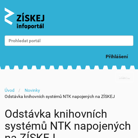
Vyhledat
Pokročilé vyhledávání...
Přihlášení
N
Toggle na
a
v
Úvod
Novinky
i
Odstávka knihovních systémů NTK napojených na ZÍSKEJ
g
a
c
Odstávka knihovních
e
systémů NTK napojených