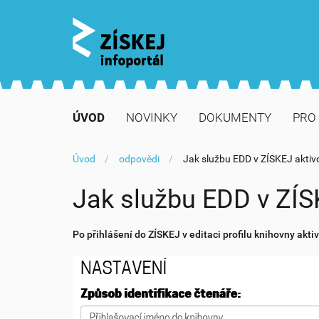
N
a
ÚVOD
NOVINKY
DOKUMENTY
PRO
v
i
g
N
Úvod
odpovědi
Jak službu EDD v ZÍSKEJ aktiv
a
a
c
c
Jak službu EDD v ZÍS
e
h
á
z
Po přihlášení do ZÍSKEJ v editaci profilu knihovny akt
í
t
e
s
e
z