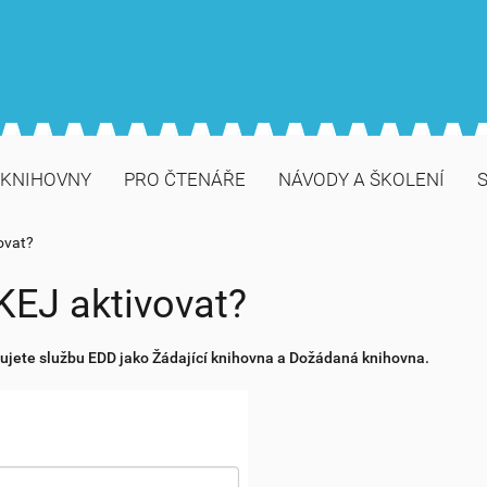
 KNIHOVNY
PRO ČTENÁŘE
NÁVODY A ŠKOLENÍ
S
ovat?
KEJ aktivovat?
ivujete službu EDD jako Žádající knihovna a Dožádaná knihovna.