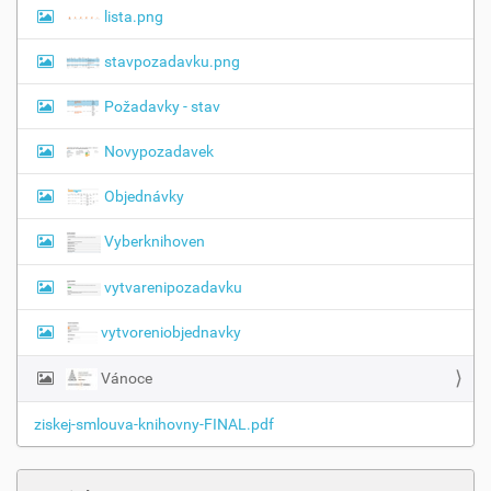
o
lista.png
a
b
r
c
stavpozadavku.png
a
e
z
e
Požadavky - stav
n
í
Novypozadavek
o
b
r
Objednávky
á
z
Vyberknihoven
k
u
v
vytvarenipozadavku
p
l
vytvoreniobjednavky
n
é
Vánoce
v
e
l
ziskej-smlouva-knihovny-FINAL.pdf
i
k
o
s