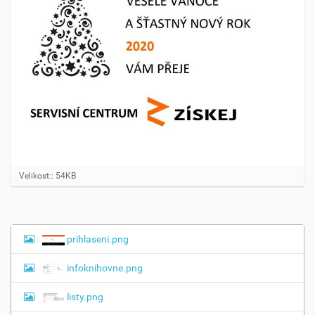
K
Velikost:: 54KB
l
i
k
n
ě
prihlaseni.png
N
t
a
e
infoknihovne.png
p
v
r
i
o
listy.png
z
g