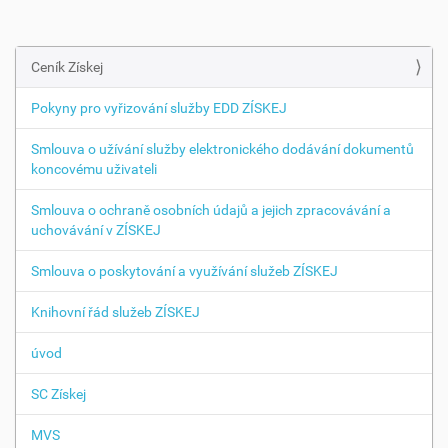
Ceník Získej
N
a
Pokyny pro vyřizování služby EDD ZÍSKEJ
v
i
Smlouva o užívání služby elektronického dodávání dokumentů
g
koncovému uživateli
a
Smlouva o ochraně osobních údajů a jejich zpracovávání a
c
uchovávání v ZÍSKEJ
e
Smlouva o poskytování a využívání služeb ZÍSKEJ
Knihovní řád služeb ZÍSKEJ
úvod
SC Získej
MVS