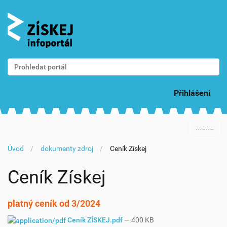
Vyhledat
Pokročilé vyhledávání...
Přihlášení
N
Toggle na
a
v
Úvod
dokumenty zdroj
Ceník Získej
i
g
a
Ceník Získej
c
e
platný ceník od 3/2024
Ceník ZÍSKEJ.pdf
— 400 KB