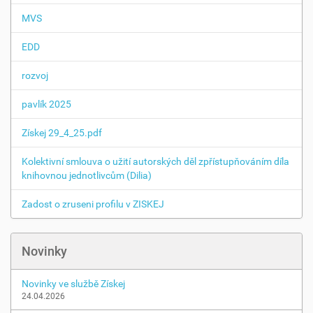
MVS
EDD
rozvoj
pavlík 2025
Získej 29_4_25.pdf
Kolektivní smlouva o užití autorských děl zpřístupňováním díla
knihovnou jednotlivcům (Dilia)
Zadost o zruseni profilu v ZISKEJ
Novinky
Novinky ve službě Získej
24.04.2026