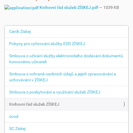
Knihovní řád služeb ZÍSKEJ.pdf
— 1039 KB
Ceník Získej
N
a
Pokyny pro vyřizování služby EDD ZÍSKEJ
v
i
Smlouva o užívání služby elektronického dodávání dokumentů
g
koncovému uživateli
a
Smlouva o ochraně osobních údajů a jejich zpracovávání a
c
uchovávání v ZÍSKEJ
e
Smlouva o poskytování a využívání služeb ZÍSKEJ
Knihovní řád služeb ZÍSKEJ
úvod
SC Získej