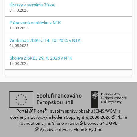
Úpravy v systému Získej
31.10.2025
Plánovaná odstávka v NTK
10.09.2025
Workshop ZÍSKEJ 14. 10. 2025 v NTK
06.05.2025
Školení ZÍSKEJ 29. 4. 2025 v NTK
19.03.2025
®
Portál
Plone
- systém správy obsahu (CMS/WCM) s
otevřeným zdrojovým kódem
Copyright
©
2000-2026
Plone
Foundation
a jiní. Šířeno v rámci
Licence GNU GPL
.
Využívá software Plone & Python