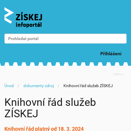
Vyhledat
Pokročilé vyhledávání...
Přihlášení
N
Toggle na
a
v
Úvod
dokumenty zdroj
Knihovní řád služeb ZÍSKEJ
i
g
a
Knihovní řád služeb
c
e
ZÍSKEJ
Knihovní řád platný od 18. 3. 2024